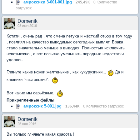
амроксики 3-001-001.jpg
245,49К
0 Количество
загрузок:
Domenik
08 июл 2016
Кстати , очень рад , что смена петуха и жёсткий отбор в том году
, повлиял на качество выводимых сегогодных цыплят. Брака
стало значительно меньше в выводах. Полностью исключить
невозможно , а вот попытка уменьшить породные недостатки
удалась.
Гляньте какие ножки жёлтенькие , как кукурузинки...
Да и
клювики "чистенькие"...
Вот какие мы серьёзные...
Прикрепленные файлы
амроксик 5-001.jpg
136,44К
0 Количество загрузок:
Domenik
25 ноя 2016
Вы только глняньте какая красота !