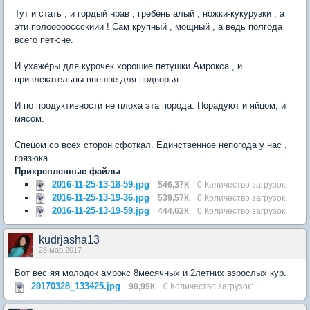
Тут и стать , и гордый нрав , гребень алый , ножки-кукурузки , а
эти полоооооссскиии ! Сам крупный , мощный , а ведь полгода
всего петюне.
И ухажёры для курочек хорошие петушки Амрокса , и
привлекательны внешне для подворья .
И по продуктивности не плоха эта порода. Порадуют и яйцом, и
мясом.
Спецом со всех сторон сфоткал. Единственное непогода у нас ,
грязюка...
Прикрепленные файлы
2016-11-25-13-18-59.jpg
546,37К
0 Количество загрузок:
2016-11-25-13-19-36.jpg
539,57К
0 Количество загрузок:
2016-11-25-13-19-59.jpg
444,62К
0 Количество загрузок:
kudrjasha13
28 мар 2017
Вот вес яя молодок амрокс 8месячных и 2летних взрослых кур.
20170328_133425.jpg
90,99К
0 Количество загрузок: