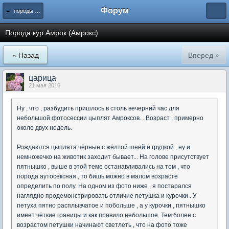
Форум
← породы кур
Порода кур Амрок (Амрокс)
« Назад
Вперед »
царица
21 мая 2016
Ну , что , разбудить пришлось в столь вечерний час для
небольшой фотосессии цыплят Амроксов... Возраст , примерно
около двух недель.
Рождаются цыплята чёрные с жёлтой шеей и грудкой , ну и
немножечко на животик заходит бывает... На голове присутствует
пятнышко , выше в этой теме останавливались на том , что
порода аутосексная , то бишь можно в малом возрасте
определить по полу. На одном из фото ниже , я постарался
наглядно продемонстрировать отличие петушка и курочки . У
петуха пятно расплывчатое и побольше , а у курочки , пятнышко
имеет чёткие границы и как правило небольшое. Тем более с
возрастом петушки начинают светлеть , что на фото тоже