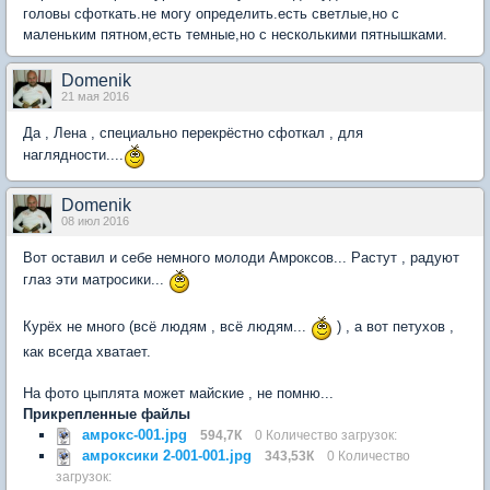
головы сфоткать.не могу определить.есть светлые,но с
маленьким пятном,есть темные,но с несколькими пятнышками.
Domenik
21 мая 2016
Да , Лена , специально перекрёстно сфоткал , для
наглядности....
Domenik
08 июл 2016
Вот оставил и себе немного молоди Амроксов... Растут , радуют
глаз эти матросики...
Курёх не много (всё людям , всё людям...
) , а вот петухов ,
как всегда хватает.
На фото цыплята может майские , не помню...
Прикрепленные файлы
амрокс-001.jpg
594,7К
0 Количество загрузок:
амроксики 2-001-001.jpg
343,53К
0 Количество
загрузок: