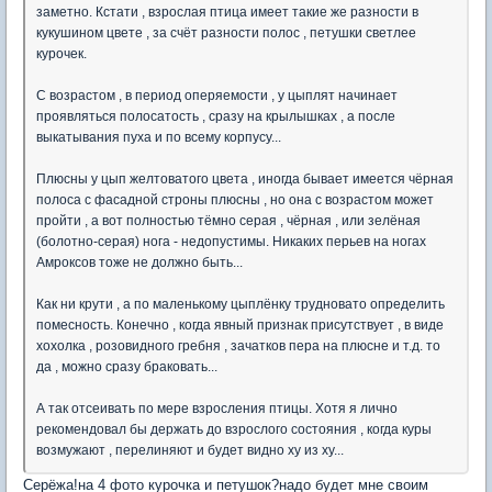
заметно. Кстати , взрослая птица имеет такие же разности в
кукушином цвете , за счёт разности полос , петушки светлее
курочек.
С возрастом , в период оперяемости , у цыплят начинает
проявляться полосатость , сразу на крылышках , а после
выкатывания пуха и по всему корпусу...
Плюсны у цып желтоватого цвета , иногда бывает имеется чёрная
полоса с фасадной строны плюсны , но она с возрастом может
пройти , а вот полностью тёмно серая , чёрная , или зелёная
(болотно-серая) нога - недопустимы. Никаких перьев на ногах
Амроксов тоже не должно быть...
Как ни крути , а по маленькому цыплёнку трудновато определить
помесность. Конечно , когда явный признак присутствует , в виде
хохолка , розовидного гребня , зачатков пера на плюсне и т.д. то
да , можно сразу браковать...
А так отсеивать по мере взросления птицы. Хотя я лично
рекомендовал бы держать до взрослого состояния , когда куры
возмужают , перелиняют и будет видно ху из ху...
Серёжа!на 4 фото курочка и петушок?надо будет мне своим