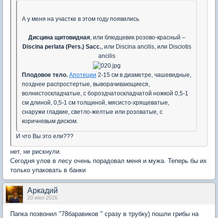
А у меня на участке в этом году появились
Дисцина щитовидная
, или блюдцевик розово-красный –
Discina perlata (Pers.) Sacc.
, или Discina ancilis, или Disciotis
ancilis
Плодовое тело.
Апотеции
2-15 см в диаметре, чашевидные,
позднее распростертые, выворачивающиеся,
волнистоскладчатые, с бороздчатоскладчатой ножкой 0,5-1
см длиной, 0,5-1 см толщиной, мясисто-хрящеватые,
снаружи гладкие, светло-желтые или розоватые, с
коричневым диском.
И что Вы это ели???
нет, не рискнули.
Сегодня улов в лесу очень порадовал меня и мужа. Теперь бы их
только упаковать в банки
Аркадий
20 июл 2016
Папка позвонил "78баравиков " сразу в трубку) пошли грибы на