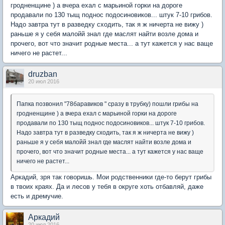
гродненщине ) а вчера ехал с марьиной горки на дороге
продавали по 130 тыщ поднос подосиновиков... штук 7-10 грибов.
Надо завтра тут в разведку сходить, так я ж ничерта не вижу )
раньше я у себя малойй знал где маслят найти возле дома и
прочего, вот что значит родные места... а тут кажется у нас ваще
ничего не растет...
druzban
20 июл 2016
Папка позвонил "78баравиков " сразу в трубку) пошли грибы на
гродненщине ) а вчера ехал с марьиной горки на дороге
продавали по 130 тыщ поднос подосиновиков... штук 7-10 грибов.
Надо завтра тут в разведку сходить, так я ж ничерта не вижу )
раньше я у себя малойй знал где маслят найти возле дома и
прочего, вот что значит родные места... а тут кажется у нас ваще
ничего не растет...
Аркадий, зря так говоришь. Мои родственники где-то берут грибы
в твоих краях. Да и лесов у тебя в округе хоть отбавляй, даже
есть и дремучие.
Аркадий
20 июл 2016