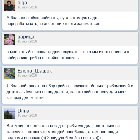
olga
18 июл 2016
А больше люблю собирать, ну а потом уж надо
перерабатывать,не хочет, ни кто эти заниматься.
царица
18 июл 2016
а мне хоть бы прошлогодние скушать.как то мы их отъелись.и к
собиранию грибов спокойно отношусь.
Елена_Шашок
18 июл 2016
Я больной фанат на сбор грибов...признаю, больна грибоманией с
детства. Лечению не поддается, запах грибов в лесу для меня
как сыр для мышки.
Dima
18 июл 2016
Вот млин, а я дня два назад в грибы сходил, так только на
жареху к картошечке молодой насобирал, а там вон люди
ведрами ворочают))) Завидую белой за вестью)))