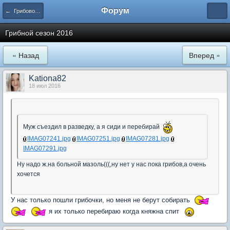
Форум
← Грибоводство
Грибной сезон 2016
« Назад
Вперед »
Kationa82
18 июл 2016
Муж съездил в разведку, а я сиди и перебирай
IMAG07241.jpg
IMAG07251.jpg
IMAG07281.jpg
IMAG07291.jpg
Ну надо ж.на больной мазоль(((,ну нет у нас пока грибов,а очень
хочется
У нас только пошли грибочки, но меня не берут собирать
я их только перебираю когда княжна спит