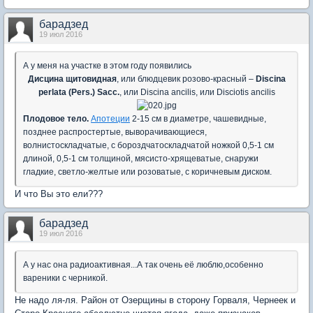
барадзед
19 июл 2016
А у меня на участке в этом году появились
Дисцина щитовидная
, или блюдцевик розово-красный –
Discina
perlata (Pers.) Sacc.
, или Discina ancilis, или Disciotis ancilis
Плодовое тело.
Апотеции
2-15 см в диаметре, чашевидные,
позднее распростертые, выворачивающиеся,
волнистоскладчатые, с бороздчатоскладчатой ножкой 0,5-1 см
длиной, 0,5-1 см толщиной, мясисто-хрящеватые, снаружи
гладкие, светло-желтые или розоватые, с коричневым диском.
И что Вы это ели???
барадзед
19 июл 2016
А у нас она радиоактивная...А так очень её люблю,особенно
вареники с черникой.
Не надо ля-ля. Район от Озерщины в сторону Горваля, Чернеек и