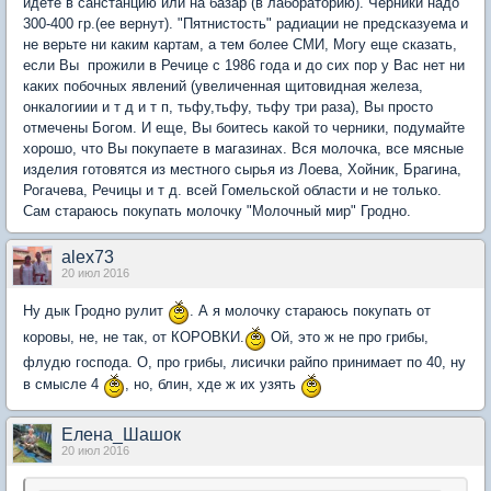
идете в санстанцию или на базар (в лабораторию). Черники надо
300-400 гр.(ее вернут). "Пятнистость" радиации не предсказуема и
не верьте ни каким картам, а тем более СМИ, Могу еще сказать,
если Вы прожили в Речице с 1986 года и до сих пор у Вас нет ни
каких побочных явлений (увеличенная щитовидная железа,
онкалогиии и т д и т п, тьфу,тьфу, тьфу три раза), Вы просто
отмечены Богом. И еще, Вы боитесь какой то черники, подумайте
хорошо, что Вы покупаете в магазинах. Вся молочка, все мясные
изделия готовятся из местного сырья из Лоева, Хойник, Брагина,
Рогачева, Речицы и т д. всей Гомельской области и не только.
Сам стараюсь покупать молочку "Молочный мир" Гродно.
alex73
20 июл 2016
Ну дык Гродно рулит
. А я молочку стараюсь покупать от
коровы, не, не так, от КОРОВКИ.
Ой, это ж не про грибы,
флудю господа. О, про грибы, лисички райпо принимает по 40, ну
в смысле 4
, но, блин, хде ж их узять
Елена_Шашок
20 июл 2016