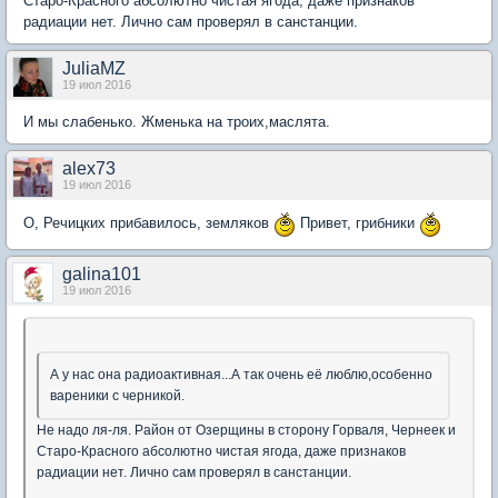
Старо-Красного абсолютно чистая ягода, даже признаков
радиации нет. Лично сам проверял в санстанции.
JuliaMZ
19 июл 2016
И мы слабенько. Жменька на троих,маслята.
alex73
19 июл 2016
О, Речицких прибавилось, земляков
Привет, грибники
galina101
19 июл 2016
А у нас она радиоактивная...А так очень её люблю,особенно
вареники с черникой.
Не надо ля-ля. Район от Озерщины в сторону Горваля, Чернеек и
Старо-Красного абсолютно чистая ягода, даже признаков
радиации нет. Лично сам проверял в санстанции.