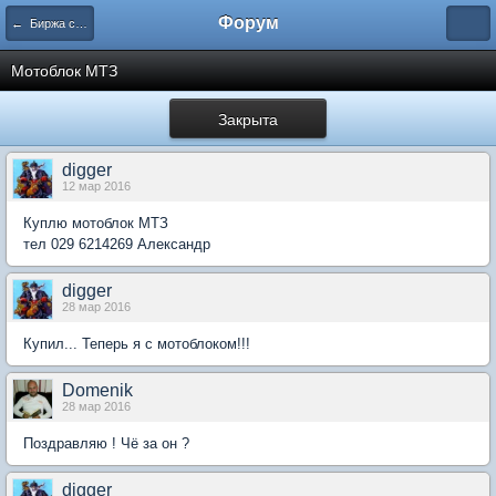
Форум
← Биржа с/х техники и оборудования
Мотоблок МТЗ
Закрыта
digger
12 мар 2016
Куплю мотоблок МТЗ
тел 029 6214269 Александр
digger
28 мар 2016
Купил... Теперь я с мотоблоком!!!
Domenik
28 мар 2016
Поздравляю ! Чё за он ?
digger