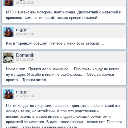
28 мар 2016
МТЗ с китайским мотором, почти хонда. Двухлетний с навеской и
прицепом, сам почти новый, только прицеп пожилой.
digger
28 мар 2016
Как в "Крепком орешке" : теперь у меня есть автомат!...
Domenik
28 мар 2016
Норм и так . Прицеп дело наживное.... Про почти хонду не понял ,
ну и ладно. Я особо в них и не разбираюсь.... Отец загорелся
просто... Трошки читал...
digger
28 мар 2016
Почти хонда- по лицензии, наверное, двигатель внешне такой же,
лошади те же, но китайский. А про мтз родственники
посоветовали, кто свой имеет, а один знакомый ремонтом и
продажей занимается. В один голос говорят - лучше нет. Повелся
- купил. Скоро буду экспериментировать.