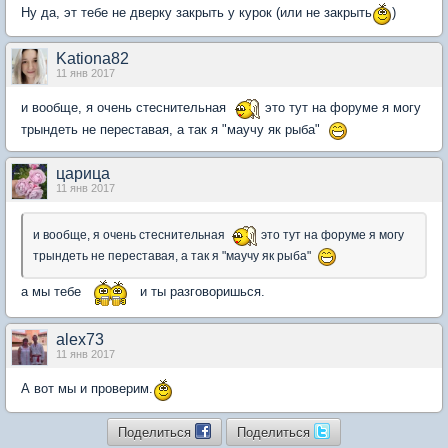
Ну да, эт тебе не дверку закрыть у курок (или не закрыть
)
Kationa82
11 янв 2017
и вообще, я очень стеснительная
это тут на форуме я могу
трындеть не переставая, а так я "маучу як рыба"
царица
11 янв 2017
и вообще, я очень стеснительная
это тут на форуме я могу
трындеть не переставая, а так я "маучу як рыба"
а мы тебе
и ты разговоришься.
alex73
11 янв 2017
А вот мы и проверим.
Поделиться
Поделиться