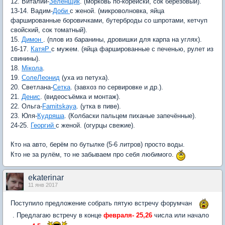
12. Виталий-
Зеленщик
. (морковь по-корейски, сок берёзовый).
13-14. Вадим-
Доби
с женой. (микроволновка, яйца
фаршированные боровичками, бутерброды со шпротами, кетчуп
свойский, сок томатный).
15.
Димон
. (плов из баранины, дровишки для карпа на углях).
16-17.
КатяР
с мужем. (яйца фаршированные с печенью, рулет из
свинины).
18.
Мiкола
.
19.
СолеЛеонид
(уха из петуха).
20. Светлана-
Сетка
. (завхоз по сервировке и др.).
21.
Денис
. (видеосъёмка и монтаж).
22. Ольга-
Famitskaya
. (утка в пиве).
23. Юля-
Кудряша
. (Колбаски пальцем пиханые запечённые).
24-25.
Георгий
с женой. (огурцы свежие).
Кто на авто, берём по бутылке (5-6 литров) просто воды.
Кто не за рулём, то не забываем про себя любимого.
ekaterinar
11 янв 2017
Поступило предложение собрать пятую встречу форумчан
. Предлагаю встречу в конце
февраля- 25
,26
числа или начало