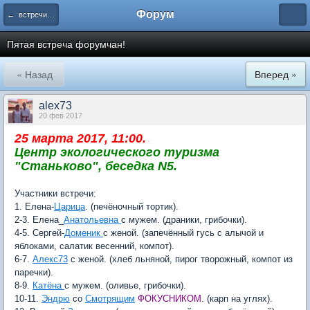
Форум
← встречи форумчан
Пятая встреча форумчан!
« Назад
Вперед »
alex73
20 фев 2017
25 марта 2017, 11:00.
Центр экологического туризма
"Станьково", беседка N5.
Участники встречи:
1. Елена-
Царица
. (печёночный тортик).
2-3. Елена_
Анатольевна
с мужем. (драники, грибочки).
4-5. Сергей-
Доменик
с женой. (запечённый гусь с алычой и
яблоками, салатик весенний, компот).
6-7.
Алекс73
с женой. (хлеб льняной, пирог творожный, компот из
паречки).
8-9.
Катёна
с мужем. (оливье, грибочки).
10-11.
Эндрю
со
Смотрящим
ФОКУСНИКОМ.
(карп на углях).