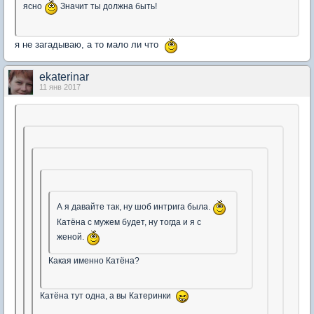
ясно
Значит ты должна быть!
я не загадываю, а то мало ли что
ekaterinar
11 янв 2017
А я давайте так, ну шоб интрига была.
Катёна с мужем будет, ну тогда и я с
женой.
Какая именно Катёна?
Катёна тут одна, а вы Катеринки