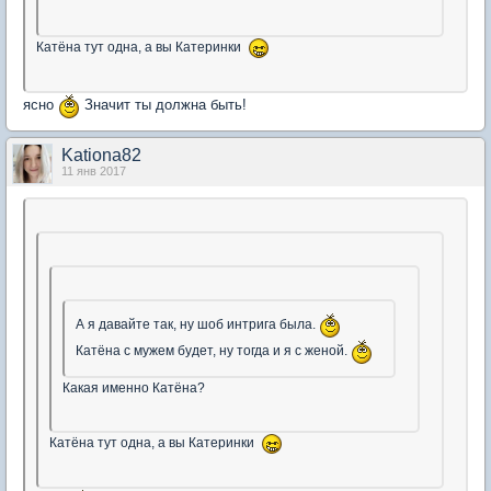
Катёна тут одна, а вы Катеринки
ясно
Значит ты должна быть!
Kationa82
11 янв 2017
А я давайте так, ну шоб интрига была.
Катёна с мужем будет, ну тогда и я с женой.
Какая именно Катёна?
Катёна тут одна, а вы Катеринки