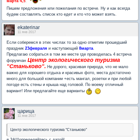
марта
4,5
.
Пишем предложения или пожелания по встрече. Ну и как всегда
будем составлять список кто едет и кто что может взять.
ekaterinar
11 янв 2017
Если соберемся в этих числах то за одно отметим прошедший
праздник
23февраля
и наступающий
8марта
.
Предлагаю собраться в том же месте где проводилась 4 встреча
Центр экологического туризма
форумчан
"Станьково".
Не дорого, красивая природа, что не мало
важно для хорошего отдыха и красивых фото, места достаточно
много для большой компании +есть мангал, розетки и при любой
погоде есть стены и крыша над головой. По моему отличный
вариант! Или предлагайте еще варианты
царица
11 янв 2017
Центр экологического туризма "Станьково"
я ЗА!!!определяйтесь с датой!