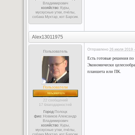
Владимирович
хозяйство:
Куры,
мускусные утки, пчёлы,
собака Мухтар, кот Барсик.
Alex13011975
Отправлено
26 июля 2019 -
Пользователь
Есть готовые решения по
Экономически целесообраз
планшета или ПК.
Пользователи
22 сообщений
17 благодарностей
Город
Полоцк
фио:
Новиков Александр
Владимирович
хозяйство:
Куры,
мускусные утки, пчёлы,
собака Мухтар, кот Барсик.