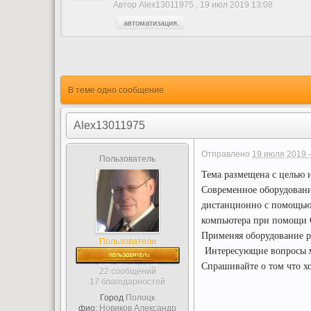
Автор
Alex13011975
,
19 июл 2019 13:08
автоматизация.
В теме одно сообщение
Alex13011975
Отправлено
19 июля 2019 -
Пользователь
Тема размещена с целью 
Современное оборудовани
дистанционно с помощью о
компьютера при помощи
Применяя оборудование р
Пользователи
Интересующие вопросы м
Спрашивайте о том что х
22 сообщений
17 благодарностей
Город
Полоцк
фио:
Новиков Александр